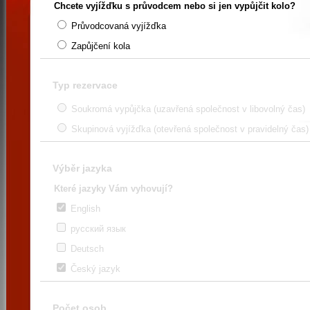
Chcete vyjížďku s průvodcem nebo si jen vypůjčit kolo?
Průvodcovaná vyjížďka
Zapůjčení kola
Typ rezervace
Soukromá
vypůjčka
(uzavřená společnost v libovolný čas)
Skupinová vyjížďka (otevřená společnost v pravidelný čas)
Výběr jazyka
Které jazyky Vám vyhovují?
English
русский язык
Deutsch
Český jazyk
Počet osob