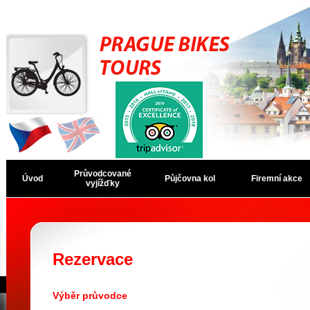
CZ
EN
Průvodcované
Úvod
Půjčovna kol
Firemní akce
vyjížďky
Rezervace
Výběr průvodce