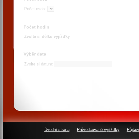
Počet osob:
Počet hodin
Zvolte si délku vyjížďky
Výběr data
Zvolte si datum:
Úvodní strana
Průvodcované vyjížďky
Půjčov